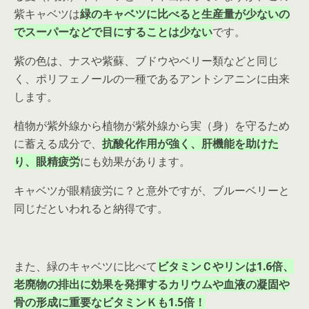
紫キャベツは
緑のキャベツに比べると生産量が少ないの
でスーパーなどで目にすることは少ない
です。
紫の色は、ナスや紫蘇、ブドウやベリー類などと同じ
く、ポリフェノールの一種であるアントシアニンに由来
します。
植物が紫外線から植物が紫外線から実（身）を守るため
に蓄える成分で、
抗酸化作用が強く、肝機能を助けた
り、眼精疲労
にも効果があります。
キャベツが眼精疲労に？と意外ですが、ブルーベリーと
同じだといわれると納得です。
また、緑のキャベツに比べて
ビタミンＣやリンは1.6倍、
老廃物の排出に効果を発揮するカリウムや血液の凝固や
骨の形成に重要なビタミンＫも1.5倍！