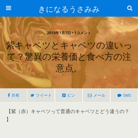
きになるうさみみ
2015年1月7日 • 1コメント
紫キャベツとキャベツの違いっ
て？驚異の栄養価と食べ方の注
意点。
共有
ツイート
ピン
メール
SMS
【紫（赤）キャベツって普通のキャベツとどう違うの？
】