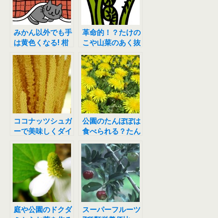
みかん以外でも手
革命的！？たけの
は黄色くなる! 柑
こや山菜のあく抜
皮症の原因と改善
きを１５分で終わ
方法など。
らせる方法！
ココナッツシュガ
公園のたんぽぽは
ーで美味しくダイ
食べられる？たん
エット！オイルと
ぽぽに秘められた
併用で効果倍
栄養価＆効能が凄
増！？
い！
庭や公園のドクダ
スーパーフルーツ