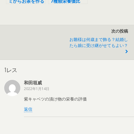
ミからお茶を作る
7種類栄養価比
方法。「十薬」の
較！アンチエイジ
薬効・効能は？
ングに最も効果的
なのは?
次の投稿
お雛様は何歳まで飾る？結婚し
たら娘に受け継がせてもよい？
1レス
和田垣威
2022年1月14日
紫キャベツの漬け物の栄養の評価
返信