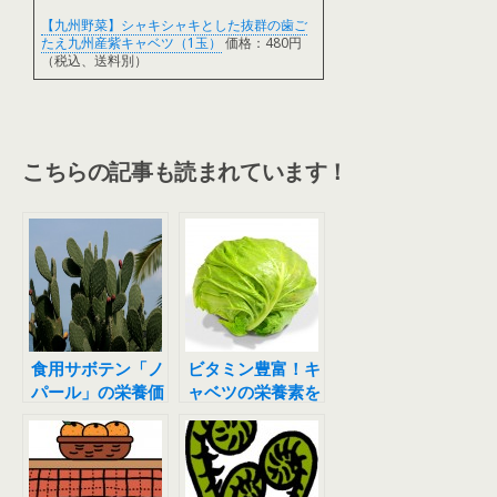
【九州野菜】シャキシャキとした抜群の歯ご
たえ九州産紫キャベツ（1玉）
価格：480円
（税込、送料別）
こちらの記事も読まれています！
食用サボテン「ノ
ビタミン豊富！キ
パール」の栄養価
ャベツの栄養素を
が凄い！調理法も
逃がさないベスト
様々な新食材の魅
な調理法とは？
力とは。