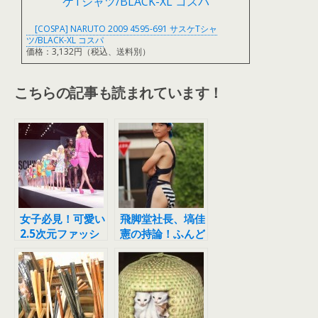
[COSPA] NARUTO 2009 4595-691 サスケTシャ
ツ/BLACK-XL コスパ
価格：3,132円（税込、送料別）
こちらの記事も読まれています！
女子必見！可愛い
飛脚堂社長、塙佳
2.5次元ファッシ
憲の持論！ふんど
ョンアクセサリー
しの作り方＆なり
まとめ★セーラー
たい自分の作り
ムーン・サンリオ
方。
等