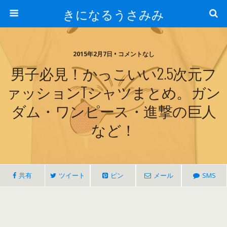
きになるうさみみ
2015年2月7日 • コメントなし
男子必見！かっこいい2.5次元フ
ァッションTシャツまとめ。ガン
ダム・ワンピース・進撃の巨人
など！
共有
ツイート
ピン
メール
SMS