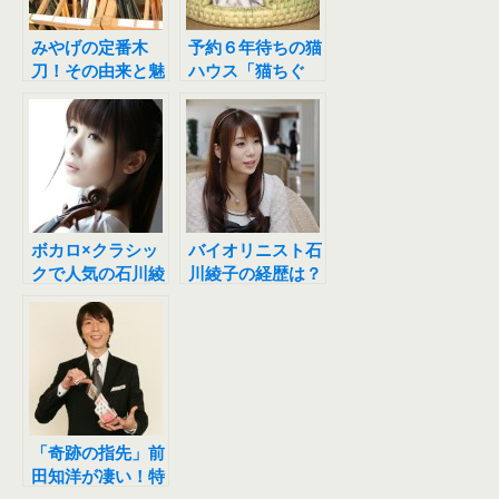
みやげの定番木
予約６年待ちの猫
刀！その由来と魅
ハウス「猫ちぐ
力の謎を考察しま
ら」とは！？由
す【怒り新党でも
来・価格・入手方
議論】
法は？？
ボカロ×クラシッ
バイオリニスト石
クで人気の石川綾
川綾子の経歴は？
子の新作CINEMA
兄はシドニーでロ
CLASSIC！気に
ックバンドをして
なる内容は？
いた！
「奇跡の指先」前
田知洋が凄い！特