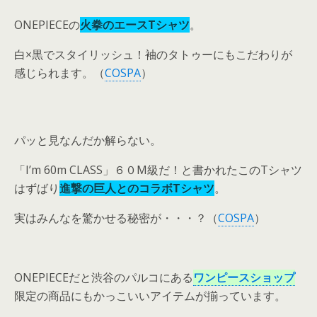
ONEPIECEの
火拳のエースTシャツ
。
白×黒でスタイリッシュ！袖のタトゥーにもこだわりが
感じられます。（
COSPA
）
パッと見なんだか解らない。
「I’m 60m CLASS」６０M級だ！と書かれたこのTシャツ
はずばり
進撃の巨人とのコラボTシャツ
。
実はみんなを驚かせる秘密が・・・？（
COSPA
）
ONEPIECEだと渋谷のパルコにある
ワンピースショップ
限定の商品にもかっこいいアイテムが揃っています。