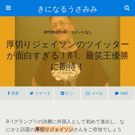
きになるうさみみ
2015年2月3日 • コメントなし
厚切りジェイソンのツイッター
が面白すぎる！R-1、最笑王優勝
に期待！
共有
ツイート
ピン
メール
SMS
R-1グランプリの決勝に外国人として初めて進出し、な
にかと話題の
厚切りジェイソン
さんをご存知でしょう