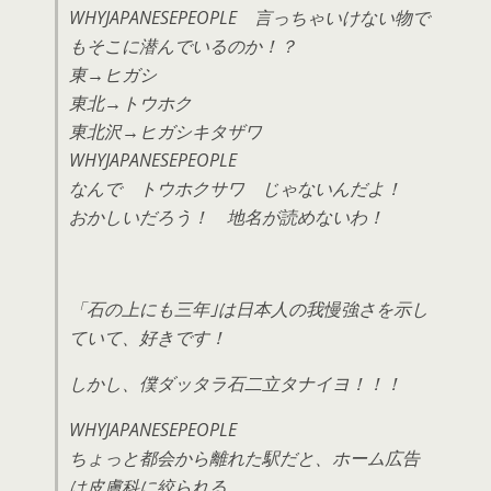
WHYJAPANESEPEOPLE 言っちゃいけない物で
もそこに潜んでいるのか！？
東→ヒガシ
東北→トウホク
東北沢→ヒガシキタザワ
WHYJAPANESEPEOPLE
なんで トウホクサワ じゃないんだよ！
おかしいだろう！ 地名が読めないわ！
「石の上にも三年｣は日本人の我慢強さを示し
ていて、好きです！
しかし、僕ダッタラ石二立タナイヨ！！！
WHYJAPANESEPEOPLE
ちょっと都会から離れた駅だと、ホーム広告
は皮膚科に絞られる。