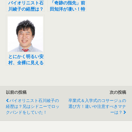
バイオリニスト石
「奇跡の指先」前
川綾子の経歴は？
田知洋が凄い！特
兄はシドニーでロ
技や経歴、マジッ
ックバンドをして
クの種明かし動画
いた！
など。
とにかく明るい安
村、全裸に見える
ポーズネタはＡＫ
Ｂまゆゆから！？
コンビ解散の理由
とは？
以前の投稿
次の投稿
バイオリニスト石川綾子の
卒業式＆入学式のコサージュの
経歴は？兄はシドニーでロッ
選び方！違いや注意すべきマナ
クバンドをしていた！
ーは？