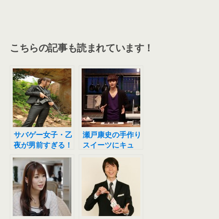
こちらの記事も読まれています！
サバゲー女子・乙
瀬戸康史の手作り
夜が男前すぎる！
スイーツにキュ
ミリドルが装備に
ン！NHK「グレ
捧げた金額は？
ーテルのかまど」
レシピが素敵。